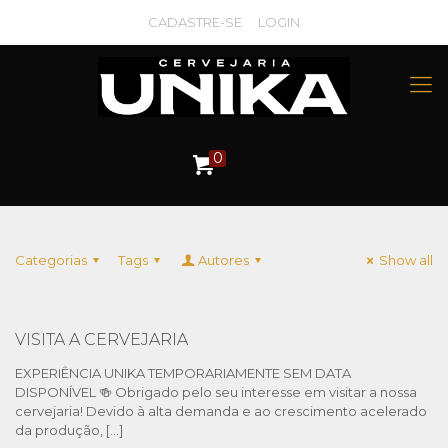
CADASTRE-SE
LOGIN
0
Categorias
Tags
Autores
Show all
VISITA A CERVEJARIA
EXPERIÊNCIA UNIKA TEMPORARIAMENTE SEM DATA
DISPONÍVEL 🍻 Obrigado pelo seu interesse em visitar a nossa
cervejaria! Devido à alta demanda e ao crescimento acelerado
da produção,
[…]